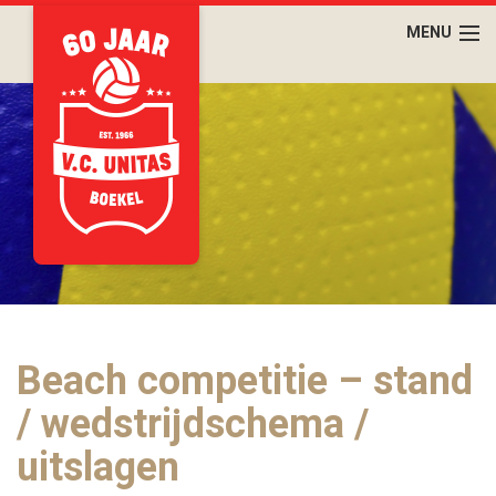
Beach competitie – stand
/ wedstrijdschema /
uitslagen