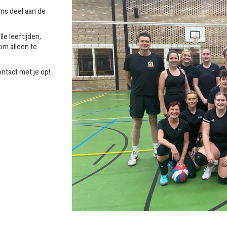
ms deel aan de
lle leeftijden,
om alleen te
tact met je op!