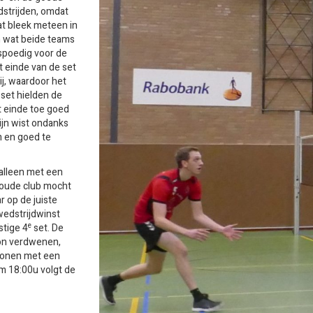
dstrijden, omdat
at bleek meteen in
n wat beide teams
rspoedig voor de
 einde van de set
j, waardoor het
set hielden de
t einde toe goed
ijn wist ondanks
m en goed te
 alleen met een
n oude club mocht
 op de juiste
edstrijdwinst
e
stige 4
set. De
zon verdwenen,
elonen met een
om 18:00u volgt de