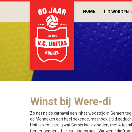
HOME
LID WORDEN
Winst bij Were-di
Zo net na de carnaval een inhaalwedstrijd in Gemert te
de Mennekes een heel bekende, maar ook altijd geduch
Unitas kent aardig wat Gemertse invloeden, met 4 teaml
Gemert wonen of er zijn opgegroeid. Vanwege die ‘root