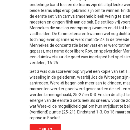
onderlinge band tussen de teams zijn dit altijd leuke we
beide teams altijd erop gebrand zijn om te winnen. En d
de eerste set, van carnvalsmoeheid bleek weinig te zie
moesten en gingen flink aan de bak. De set liep vrij voo
Mennekes die snel op voorsprong kwamen en dit tot het
vasthielden. De Gimmertenaren kwamen wel nog dichtbi
toch nog even spannend werd met 25-27. In de tweede 
Mennekes de concentratie beter vast en er werd tot he
gepasst, met name door libero Roy, en spelverdeler Mar
een duimkwetsuur die goed was ingetaped het spel sli
verdelen, 16-25.
Set 3 was qua scoreverloop vrijwel een kopie van set 1,
wisseling in de gelederen, waarbij Jos de Wit tegen zij
aantreden. Were-di begon ook meer aan te dringen, maar
momenten werd er goed werd gescoord en de set- en w
werden binnengehaald, 25-27 en 0-3. En dan de altijd la
energie van de eerste 3 sets leek als sneeuw voor de 
wat Were-di de mogelijkheid gaf om hun strijdlust te b
(verdiend) puntje (25-21). Eindstand 1-3. Op 18 maart 
reprise in Boekel!
TERUG