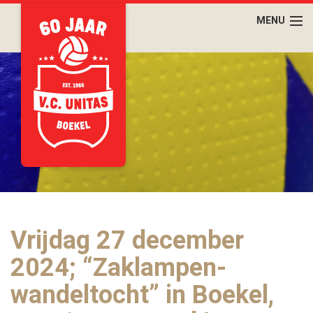
Vrijdag 27 december
2024; “Zaklampen-
wandeltocht” in Boekel,