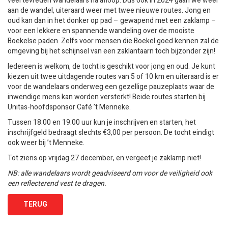
veel tevreden wandelaars na afloop. Dus ook in 2024 gaan we weer
aan de wandel, uiteraard weer met twee nieuwe routes. Jong en
oud kan dan in het donker op pad – gewapend met een zaklamp –
voor een lekkere en spannende wandeling over de mooiste
Boekelse paden. Zelfs voor mensen die Boekel goed kennen zal de
omgeving bij het schijnsel van een zaklantaarn toch bijzonder zijn!
Iedereen is welkom, de tocht is geschikt voor jong en oud. Je kunt
kiezen uit twee uitdagende routes van 5 of 10 km en uiteraard is er
voor de wandelaars onderweg een gezellige pauzeplaats waar de
inwendige mens kan worden versterkt! Beide routes starten bij
Unitas-hoofdsponsor Café ’t Menneke.
Tussen 18.00 en 19.00 uur kun je inschrijven en starten, het
inschrijfgeld bedraagt slechts €3,00 per persoon. De tocht eindigt
ook weer bij ’t Menneke.
Tot ziens op vrijdag 27 december, en vergeet je zaklamp niet!
NB: alle wandelaars wordt geadviseerd om voor de veiligheid ook
een reflecterend vest te dragen.
TERUG