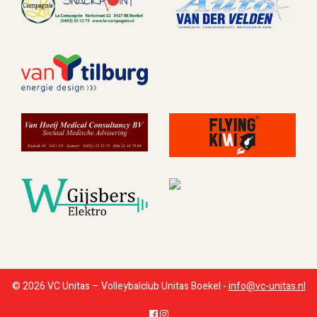
© 2026 VC Unitas – Volleybalclub Unitas Boekel -
info@vc-unitas.nl