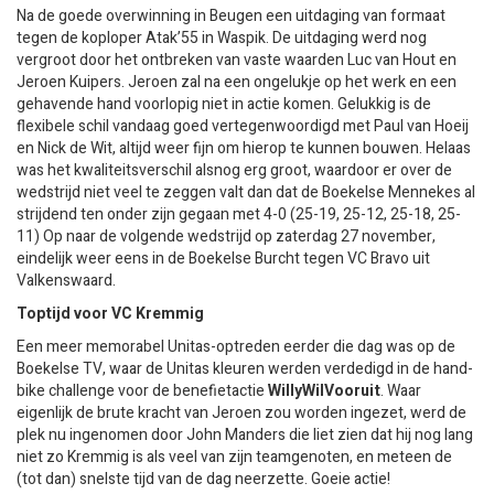
Na de goede overwinning in Beugen een uitdaging van formaat
tegen de koploper Atak’55 in Waspik. De uitdaging werd nog
vergroot door het ontbreken van vaste waarden Luc van Hout en
Jeroen Kuipers. Jeroen zal na een ongelukje op het werk en een
gehavende hand voorlopig niet in actie komen. Gelukkig is de
flexibele schil vandaag goed vertegenwoordigd met Paul van Hoeij
en Nick de Wit, altijd weer fijn om hierop te kunnen bouwen. Helaas
was het kwaliteitsverschil alsnog erg groot, waardoor er over de
wedstrijd niet veel te zeggen valt dan dat de Boekelse Mennekes al
strijdend ten onder zijn gegaan met 4-0 (25-19, 25-12, 25-18, 25-
11) Op naar de volgende wedstrijd op zaterdag 27 november,
eindelijk weer eens in de Boekelse Burcht tegen VC Bravo uit
Valkenswaard.
Toptijd voor VC Kremmig
Een meer memorabel Unitas-optreden eerder die dag was op de
Boekelse TV, waar de Unitas kleuren werden verdedigd in de hand-
bike challenge voor de benefietactie
WillyWilVooruit
. Waar
eigenlijk de brute kracht van Jeroen zou worden ingezet, werd de
plek nu ingenomen door John Manders die liet zien dat hij nog lang
niet zo Kremmig is als veel van zijn teamgenoten, en meteen de
(tot dan) snelste tijd van de dag neerzette. Goeie actie!