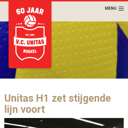
Unitas H1 zet stijgende
lijn voort