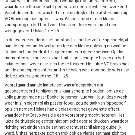
Unitas was het weer eens een wedstrijd met de ‘vaste kern’,
waardoor de flexibele schil genoot van een volleybal-vrij weekend.
Vanaf de eerste set was het direct duidelijk dat de afstemming bij
VC Bravo nog niet optimaal was. Al snel stond er een kleine
voorsprong op het bord voor Unitas en deze werd nooit meer
weggegeven. Uitslag 17 – 25.
In de tweede en derde set ontstond al snel hetzelfde spelbeeld, al
had de tegenstander wel af en toe een kleine opleving en wist het
Unitas toch onder druk te krijgen met een goede service. Op die
momenten was het zaak voor Unitas om scherp te blijven en het
initiatief snel weer naar zich toe te trekken. Het lukte VC Bravo niet
om de opgelopen achterstand in te halen waardoor beide sets naar
de bezoekers gingen met 18 – 25.
Voorafgaand aan de laatste set was afgesproken om
geconcentreerd te blijven en elkaar scherp te houden, om zo de
volle punten mee naar Boekel te nemen. Luc van Hout, deze week
weer in zijn eigen rol als passer-loper, zou de taak van ‘oppepper’
op zich nemen. Helaas had dit niet direct het gewenste effect,
waardoor het Bravo was die een voorsprong mocht noteren. Het
lukte de thuisploeg echter niet om echt door te drukken, waardoor
richting het einde van de set het krachtverschil alsnog duidelijk
werd. Unitas herpakte zich en trok ook de vierde set naar zich toe,