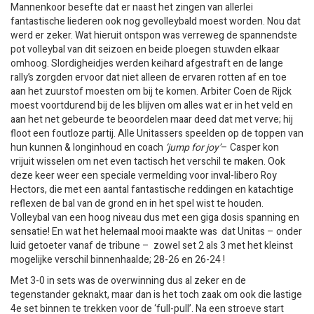
Mannenkoor besefte dat er naast het zingen van allerlei
fantastische liederen ook nog gevolleybald moest worden. Nou dat
werd er zeker. Wat hieruit ontspon was verreweg de spannendste
pot volleybal van dit seizoen en beide ploegen stuwden elkaar
omhoog. Slordigheidjes werden keihard afgestraft en de lange
rally’s zorgden ervoor dat niet alleen de ervaren rotten af en toe
aan het zuurstof moesten om bij te komen. Arbiter Coen de Rijck
moest voortdurend bij de les blijven om alles wat er in het veld en
aan het net gebeurde te beoordelen maar deed dat met verve; hij
floot een foutloze partij. Alle Unitassers speelden op de toppen van
hun kunnen & longinhoud en coach
‘jump for joy’
– Casper kon
vrijuit wisselen om net even tactisch het verschil te maken. Ook
deze keer weer een speciale vermelding voor inval-libero Roy
Hectors, die met een aantal fantastische reddingen en katachtige
reflexen de bal van de grond en in het spel wist te houden.
Volleybal van een hoog niveau dus met een giga dosis spanning en
sensatie! En wat het helemaal mooi maakte was dat Unitas – onder
luid getoeter vanaf de tribune – zowel set 2 als 3 met het kleinst
mogelijke verschil binnenhaalde; 28-26 en 26-24 !
Met 3-0 in sets was de overwinning dus al zeker en de
tegenstander geknakt, maar dan is het toch zaak om ook die lastige
4e set binnen te trekken voor de ‘full-pull’. Na een stroeve start