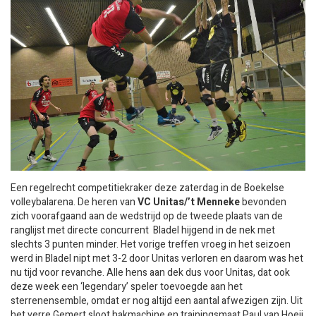
Een regelrecht competitiekraker deze zaterdag in de Boekelse
volleybalarena. De heren van
VC Unitas/’t Menneke
bevonden
zich voorafgaand aan de wedstrijd op de tweede plaats van de
ranglijst met directe concurrent Bladel hijgend in de nek met
slechts 3 punten minder. Het vorige treffen vroeg in het seizoen
werd in Bladel nipt met 3-2 door Unitas verloren en daarom was het
nu tijd voor revanche. Alle hens aan dek dus voor Unitas, dat ook
deze week een ‘legendary’ speler toevoegde aan het
sterrenensemble, omdat er nog altijd een aantal afwezigen zijn. Uit
het verre Gemert sloot hakmachine en trainingsmaat Paul van Hoeij