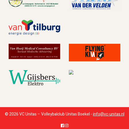
© 2026 VC Unitas – Volleybalclub Unitas Boekel -
info@vc-unitas.nl