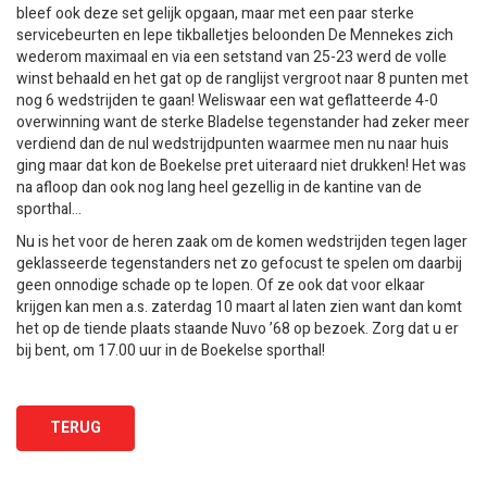
bleef ook deze set gelijk opgaan, maar met een paar sterke
servicebeurten en lepe tikballetjes beloonden De Mennekes zich
wederom maximaal en via een setstand van 25-23 werd de volle
winst behaald en het gat op de ranglijst vergroot naar 8 punten met
nog 6 wedstrijden te gaan! Weliswaar een wat geflatteerde 4-0
overwinning want de sterke Bladelse tegenstander had zeker meer
verdiend dan de nul wedstrijdpunten waarmee men nu naar huis
ging maar dat kon de Boekelse pret uiteraard niet drukken! Het was
na afloop dan ook nog lang heel gezellig in de kantine van de
sporthal…
Nu is het voor de heren zaak om de komen wedstrijden tegen lager
geklasseerde tegenstanders net zo gefocust te spelen om daarbij
geen onnodige schade op te lopen. Of ze ook dat voor elkaar
krijgen kan men a.s. zaterdag 10 maart al laten zien want dan komt
het op de tiende plaats staande Nuvo ’68 op bezoek. Zorg dat u er
bij bent, om 17.00 uur in de Boekelse sporthal!
TERUG