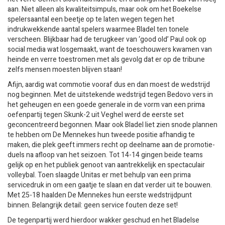
aan. Niet alleen als kwaliteitsimpuls, maar ook om het Boekelse
spelersaantal een beetje op te laten wegen tegen het
indrukwekkende aantal spelers waarmee Bladel ten tonele
verscheen. Blijkbaar had de terugkeer van ‘good old’ Paul ook op
social media wat losgemaakt, want de toeschouwers kwamen van
heinde en verre toestromen met als gevolg dat er op de tribune
zelfs mensen moesten blijven staan!
Afijn, aardig wat commotie vooraf dus en dan moest de wedstrijd
nog beginnen. Met de uitstekende wedstrijd tegen Bedovo vers in
het geheugen en een goede generale in de vorm van een prima
oefenpartij tegen Skunk-2 uit Veghel werd de eerste set
geconcentreerd begonnen. Maar ook Bladel liet zien snode plannen
te hebben om De Mennekes hun tweede positie afhandig te
maken, die plek geeft immers recht op deelname aan de promotie-
duels na afloop van het seizoen. Tot 14-14 gingen beide teams
gelijk op en het publiek genoot van aantrekkelijk en spectaculair
volleybal. Toen slaagde Unitas er met behulp van een prima
servicedruk in om een gaatje te slaan en dat verder uit te bouwen.
Met 25-18 haalden De Mennekes hun eerste wedstrijdpunt
binnen. Belangrijk detail: geen service fouten deze set!
De tegenpartij werd hierdoor wakker geschud en het Bladelse