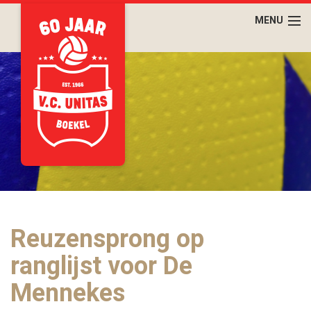
Reuzensprong op
ranglijst voor De
Mennekes