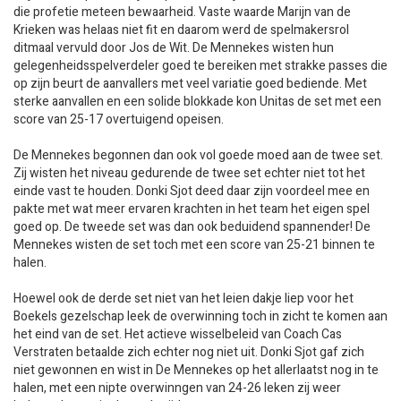
die profetie meteen bewaarheid. Vaste waarde Marijn van de
Krieken was helaas niet fit en daarom werd de spelmakersrol
ditmaal vervuld door Jos de Wit. De Mennekes wisten hun
gelegenheidsspelverdeler goed te bereiken met strakke passes die
op zijn beurt de aanvallers met veel variatie goed bediende. Met
sterke aanvallen en een solide blokkade kon Unitas de set met een
score van 25-17 overtuigend opeisen.
De Mennekes begonnen dan ook vol goede moed aan de twee set.
Zij wisten het niveau gedurende de twee set echter niet tot het
einde vast te houden. Donki Sjot deed daar zijn voordeel mee en
pakte met wat meer ervaren krachten in het team het eigen spel
goed op. De tweede set was dan ook beduidend spannender! De
Mennekes wisten de set toch met een score van 25-21 binnen te
halen.
Hoewel ook de derde set niet van het leien dakje liep voor het
Boekels gezelschap leek de overwinning toch in zicht te komen aan
het eind van de set. Het actieve wisselbeleid van Coach Cas
Verstraten betaalde zich echter nog niet uit. Donki Sjot gaf zich
niet gewonnen en wist in De Mennekes op het allerlaatst nog in te
halen, met een nipte overwinngen van 24-26 leken zij weer