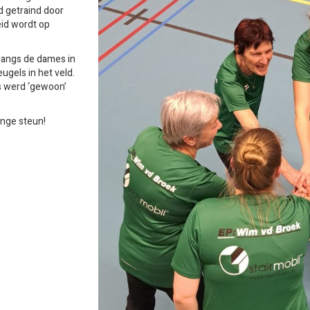
d getraind door
eid wordt op
langs de dames in
ugels in het veld.
s werd ‘gewoon’
ange steun!