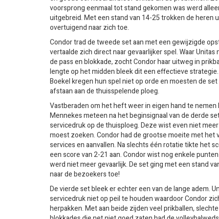
voorsprong eenmaal tot stand gekomen was werd allee
uitgebreid. Met een stand van 14-25 trokken de heren u
overtuigend naar zich toe.
Condor trad de tweede set aan met een gewijzigde opste
vertaalde zich direct naar gevaarlijker spel. Waar Unita
de pass en blokkade, zocht Condor haar uitweg in prikb
lengte op het midden bleek dit een effectieve strategie.
Boekel kregen hun spel niet op orde en moesten de set
afstaan aan de thuisspelende ploeg.
Vastberaden om het heft weer in eigen hand te nemen
Mennekes meteen na het beginsignaal van de derde set
servicedruk op de thuisploeg. Deze wist even niet meer 
moest zoeken. Condor had de grootse moeite met het 
services en aanvallen. Na slechts één rotatie tikte het s
een score van 2-21 aan. Condor wist nog enkele punten
werd niet meer gevaarlijk. De set ging met een stand van
naar de bezoekers toe!
De vierde set bleek er echter een van de lange adem. Un
servicedruk niet op peil te houden waardoor Condor zic
herpakken. Met aan beide zijden veel prikballen, slecht
blokkades die net niet goed zaten had de volleybalwedst