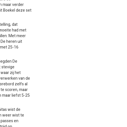
n maar verder
it Boekel deze set
lling, dat
s moeite had met
allen. Met meer
 De heren uit
 met 25-16
 legden De
 stevige
waar zij het
verwerken van de
corebord zelfs al
 te scoren, maar
 maar liefst 5-25
itas wist de
h weer wist te
e passes en
rijd op