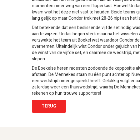
momenten meer weg van een flipperkast. Hoewel Unita
kwam wist het deze niet vast te houden. Beide teams g
lang gelijk op maar Condor trok met 28-26 nipt aan het l
Dat betekende dat een beslissende vijfde set nodig wa
aan te wijzen. Unitas begon sterk maar na het wisselen 
verzwakte het team uit Boekel wat waardoor Condor de
overnemen. Uiteindelijk wist Condor onder gejuich van h
de winst van de vijfde set, en daarmee de wedstrijd, me
slepen.
De Boekelse heren moesten zodoende de koppositie a
afstaan. De Mennekes staan nu één punt achter op Nuvo
een wedstrijd meer gespeeld heeft. Gelukkig volgt er 
zaterdag weer een thuiswedstrijd, waarbij De Mennek
rekenen op hun trouwe supporters!
TERUG