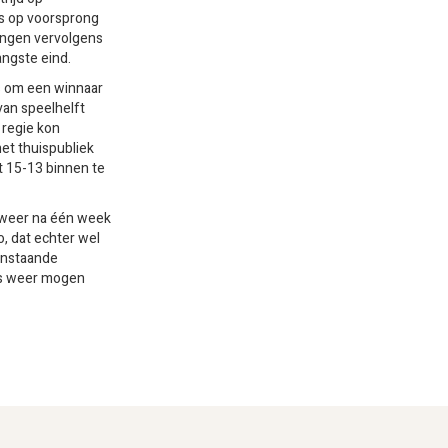
s op voorsprong
ingen vervolgens
angste eind.
s om een winnaar
van speelhelft
 regie kon
et thuispubliek
t 15-13 binnen te
lweer na één week
, dat echter wel
aanstaande
es weer mogen