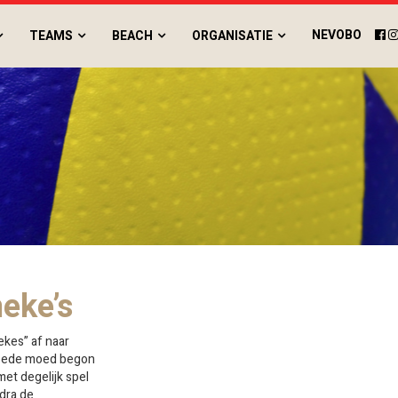
NEVOBO
TEAMS
BEACH
ORGANISATIE
eke’s
kes” af naar
goede moed begon
met degelijk spel
dra de