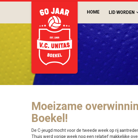
HOME
LID WORDEN
Moeizame overwinnin
Boekel!
De C-jeugd mocht voor de tweede week op rij aantrede
Thuis werd vorige week nog een relatief makkelijke ov