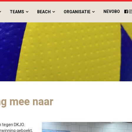
NEVOBO
TEAMS
BEACH
ORGANISATIE
g mee naar
n tegen DKJO.
erwinning geboekt,