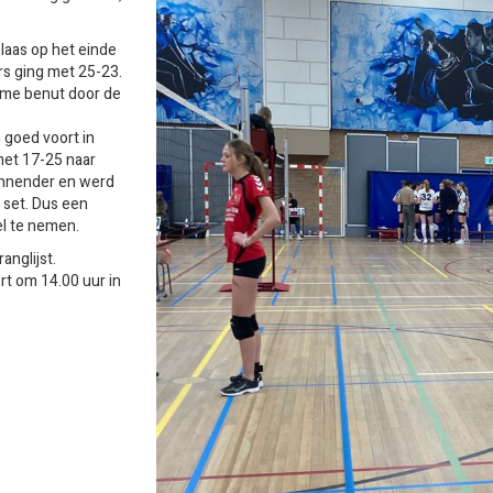
laas op het einde
rs ging met 25-23.
ame benut door de
h goed voort in
met 17-25 naar
annender en werd
 set. Dus een
el te nemen.
anglijst.
t om 14.00 uur in