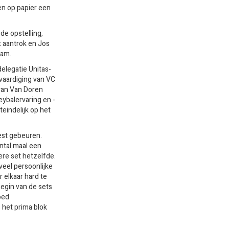
n op papier een
de opstelling,
t aantrok en Jos
nam.
elegatie Unitas-
vaardiging van VC
 van Van Doren
ybalervaring en -
eindelijk op het
st gebeuren.
ntal maal een
ere set hetzelfde.
veel persoonlijke
 elkaar hard te
egin van de sets
oed
 het prima blok