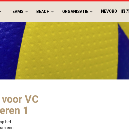
NEVOBO
TEAMS
BEACH
ORGANISATIE
 voor VC
Heren 1
op het
rom een