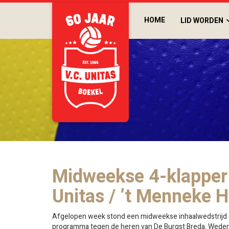
HOME
LID WORDEN
Midweekse 4-klapper
Unitas / ’t Menneke 
Afgelopen week stond een midweekse inhaalwedstrijd 
programma tegen de heren van De Burgst Breda. Wede