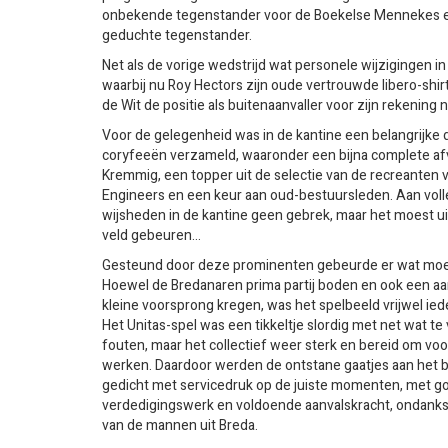
onbekende tegenstander voor de Boekelse Mennekes e
geduchte tegenstander.
Net als de vorige wedstrijd wat personele wijzigingen in 
waarbij nu Roy Hectors zijn oude vertrouwde libero-shir
de Wit de positie als buitenaanvaller voor zijn rekening 
Voor de gelegenheid was in de kantine een belangrijke d
coryfeeën verzameld, waaronder een bijna complete af
Kremmig, een topper uit de selectie van de recreanten
Engineers en een keur aan oud-bestuursleden. Aan volle
wijsheden in de kantine geen gebrek, maar het moest uit
veld gebeuren…
Gesteund door deze prominenten gebeurde er wat moe
Hoewel de Bredanaren prima partij boden en ook een aa
kleine voorsprong kregen, was het spelbeeld vrijwel ied
Het Unitas-spel was een tikkeltje slordig met net wat te 
fouten, maar het collectief weer sterk en bereid om voor
werken. Daardoor werden de ontstane gaatjes aan het b
gedicht met servicedruk op de juiste momenten, met g
verdedigingswerk en voldoende aanvalskracht, ondanks
van de mannen uit Breda.