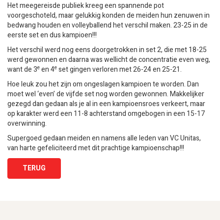
Het meegereisde publiek kreeg een spannende pot
voorgeschoteld, maar gelukkig konden de meiden hun zenuwen in
bedwang houden en volleyballend het verschil maken. 23-25 in de
eerste set en dus kampioen!!!
Het verschil werd nog eens doorgetrokken in set 2, die met 18-25
werd gewonnen en daarna was wellicht de concentratie even weg,
e
e
want de 3
en 4
set gingen verloren met 26-24 en 25-21.
Hoe leuk zou het zijn om ongeslagen kampioen te worden. Dan
moet wel ‘even’ de vijfde set nog worden gewonnen. Makkelijker
gezegd dan gedaan als je al in een kampioensroes verkeert, maar
op karakter werd een 11-8 achterstand omgebogen in een 15-17
overwinning.
Supergoed gedaan meiden en namens alle leden van VC Unitas,
van harte gefeliciteerd met dit prachtige kampioenschap!!!
TERUG