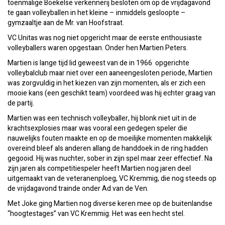
toenmalige Boekelse verkennerij besloten om op de vrijdagavond
te gaan volleyballen in het kleine – inmiddels gesloopte –
gymzaaltje aan de Mr. van Hoofstraat.
VC Unitas was nog niet opgericht maar de eerste enthousiaste
volleyballers waren opgestaan. Onder hen Martien Peters.
Martien is lange tijd lid geweest van de in 1966 opgerichte
volleybalclub maar niet over een aaneengesloten periode, Martien
was zorgvuldig in het kiezen van zijn momenten, als er zich een
mooie kans (een geschikt team) voordeed was hij echter graag van
de partij.
Martien was een technisch volleyballer, hij blonk niet uit in de
krachtsexplosies maar was vooral een gedegen speler die
nauwelijks fouten maakte en op de moeilijke momenten makkelijk
overeind bleef als anderen allang de handdoek in de ring hadden
gegooid. Hij was nuchter, sober in zijn spel maar zeer effectief. Na
zijn jaren als competitiespeler heeft Martien nog jaren deel
uitgemaakt van de veteranenploeg, VC Kremmig, die nog steeds op
de vrijdagavond trainde onder Ad van de Ven.
Met Joke ging Martien nog diverse keren mee op de buitenlandse
“hoogtestages” van VC Kremmig. Het was een hecht stel.