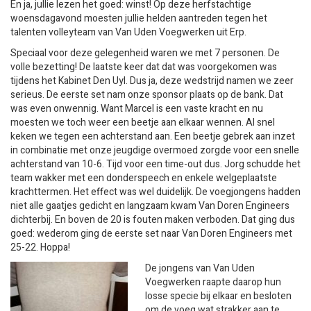
En ja, jullie lezen het goed: winst! Op deze herfstachtige
woensdagavond moesten jullie helden aantreden tegen het
talenten volleyteam van Van Uden Voegwerken uit Erp.
Speciaal voor deze gelegenheid waren we met 7 personen. De
volle bezetting! De laatste keer dat dat was voorgekomen was
tijdens het Kabinet Den Uyl. Dus ja, deze wedstrijd namen we zeer
serieus. De eerste set nam onze sponsor plaats op de bank. Dat
was even onwennig. Want Marcel is een vaste kracht en nu
moesten we toch weer een beetje aan elkaar wennen. Al snel
keken we tegen een achterstand aan. Een beetje gebrek aan inzet
in combinatie met onze jeugdige overmoed zorgde voor een snelle
achterstand van 10-6. Tijd voor een time-out dus. Jorg schudde het
team wakker met een donderspeech en enkele welgeplaatste
krachttermen. Het effect was wel duidelijk. De voegjongens hadden
niet alle gaatjes gedicht en langzaam kwam Van Doren Engineers
dichterbij. En boven de 20 is fouten maken verboden. Dat ging dus
goed: wederom ging de eerste set naar Van Doren Engineers met
25-22. Hoppa!
De jongens van Van Uden
Voegwerken raapte daarop hun
losse specie bij elkaar en besloten
om de voeg wat strakker aan te