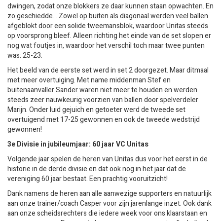
dwingen, zodat onze blokkers ze daar kunnen staan opwachten. En
zo geschiedde… Zowel op buiten als diagonaal werden veel ballen
afgeblokt door een solide tweemansblok, waardoor Unitas steeds
op voorsprong bleef. Alleen richting het einde van de set slopen er
nog wat foutjes in, waardoor het verschil toch maar twee punten
was: 25-23.
Het beeld van de eerste set werd in set 2 doorgezet. Maar ditmaal
met meer overtuiging. Met name middenman Stef en
buitenaanvaller Sander waren niet meer te houden en werden
steeds zeer nauwkeurig voorzien van ballen door spelverdeler
Marijn. Onder luid gejuich en getoeter werd de tweede set
overtuigend met 17-25 gewonnen en ook de tweede wedstrijd
gewonnen!
3e Divisie in jubileumjaar: 60 jaar VC Unitas
Volgende jaar spelen de heren van Unitas dus voor het eerst in de
historie in de derde divisie en dat ook nog in het jaar dat de
vereniging 60 jaar bestaat. Een prachtig vooruitzicht!
Dank namens de heren aan alle aanwezige supporters en natuurlijk
aan onze trainer/coach Casper voor zijn jarenlange inzet. Ook dank
aan onze scheidsrechters die iedere week voor ons klaarstaan en