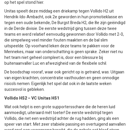
op het spel stond hier.
Unitas speelt deze middag een driekamp tegen Vollido H2 uit
Hendrik-Ido-Ambacht, ook 2e geworden in hun promotieklasse en
tegen een oude bekende, De Burgst Breda H2, die 8e zijn geëindigd
in de Derde divisie. De eerste wedstrijd ging tussen deze twee
teams en werd relatief eenvoudig gewonnen door Vollido met 2-0,
die simpelweg veel minder fouten maakten en de bal slim
uitspeelde. Op voorhand leken deze teams te pakken voor de
Mennekes, maar van onderschatting is geen sprake. Zeker niet nu
het team niet geheel compleet is, door een blessure bij
buitenaanvaller Luc en afwezigheid van de flexibele schil.
De boodschap vooraf, waar ook gericht op is getraind, was: Uitgaan
van eigen krachten, concentratie vasthouden en geen onnodige
risico’s nemen. Eigenlijk het spel dat ook in de laatste weken
succesvol is gebleken.
Vollido HS2 – VC Unitas HS1
Wat ook helpt is een grote supportersschare die de heren luid
aanmoedigt, uiteraard mét toeter! De eerste wedstrijd tegen
Vollido, die net een wedstrijd achter de rug hadden, ging als een
speer van start. Met zeer stabiele passing en overtuigend aanvallen