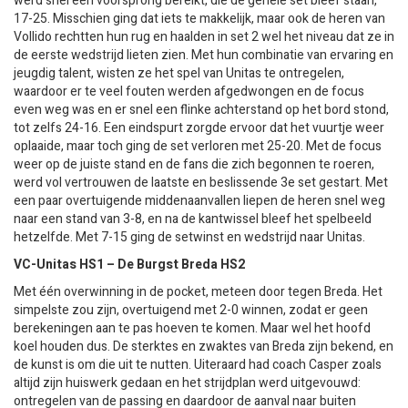
werd snel een voorsprong bereikt, die de gehele set bleef staan,
17-25. Misschien ging dat iets te makkelijk, maar ook de heren van
Vollido rechtten hun rug en haalden in set 2 wel het niveau dat ze in
de eerste wedstrijd lieten zien. Met hun combinatie van ervaring en
jeugdig talent, wisten ze het spel van Unitas te ontregelen,
waardoor er te veel fouten werden afgedwongen en de focus
even weg was en er snel een flinke achterstand op het bord stond,
tot zelfs 24-16. Een eindspurt zorgde ervoor dat het vuurtje weer
oplaaide, maar toch ging de set verloren met 25-20. Met de focus
weer op de juiste stand en de fans die zich begonnen te roeren,
werd vol vertrouwen de laatste en beslissende 3e set gestart. Met
een paar overtuigende middenaanvallen liepen de heren snel weg
naar een stand van 3-8, en na de kantwissel bleef het spelbeeld
hetzelfde. Met 7-15 ging de setwinst en wedstrijd naar Unitas.
VC-Unitas HS1 – De Burgst Breda HS2
Met één overwinning in de pocket, meteen door tegen Breda. Het
simpelste zou zijn, overtuigend met 2-0 winnen, zodat er geen
berekeningen aan te pas hoeven te komen. Maar wel het hoofd
koel houden dus. De sterktes en zwaktes van Breda zijn bekend, en
de kunst is om die uit te nutten. Uiteraard had coach Casper zoals
altijd zijn huiswerk gedaan en het strijdplan werd uitgevouwd:
ontregelen van de passing en daardoor de aanval naar buiten