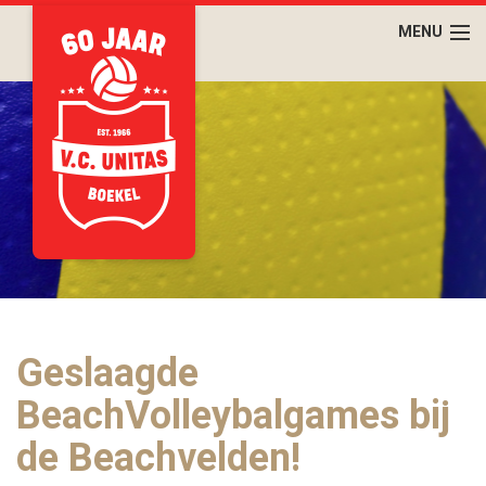
Geslaagde
BeachVolleybalgames bij
de Beachvelden!