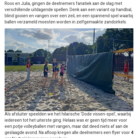
Roos en Julia, gingen de deelnemers fanatiek aan de slag met
verschillende uitdagende spellen. Denk aan een variant op handbal,
blind gooien en vangen over een zeil, en een spannend spel waarbij
ballen verzameld moesten worden in zelfgemaakte zandcirkels.
Als afsluiter speelden we het hilarische ‘Dode vissen-spel’, waarbij
iedereen tot het uiterste ging. Helaas was er geen tijd meer voor
een potje volleyballen met vangen, maar dat deed niets af aan de
geslaagde avond. Na afloop kregen alle deelnemers een flyer voor
4