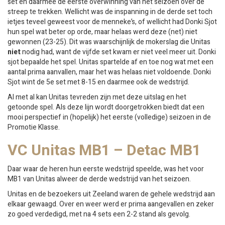
set en daarmee de eerste overwinning van het seizoen over de
streep te trekken. Wellicht was de inspanning in de derde set toch
ietjes teveel geweest voor de menneke’s, of wellicht had Donki Sjot
hun spel wat beter op orde, maar helaas werd deze (net) niet
gewonnen (23-25). Dit was waarschijnlijk de mokerslag die Unitas
niet
nodig had, want de vijfde set kwam er niet veel meer uit. Donki
sjot bepaalde het spel. Unitas spartelde af en toe nog wat met een
aantal prima aanvallen, maar het was helaas niet voldoende. Donki
Sjot wint de 5e set met 8-15 en daarmee ook de wedstrijd.
Al met al kan Unitas tevreden zijn met deze uitslag en het
getoonde spel. Als deze lijn wordt doorgetrokken biedt dat een
mooi perspectief in (hopelijk) het eerste (volledige) seizoen in de
Promotie Klasse.
VC Unitas MB1 – Detac MB1
Daar waar de heren hun eerste wedstrijd speelde, was het voor
MB1 van Unitas alweer de derde wedstrijd van het seizoen.
Unitas en de bezoekers uit Zeeland waren de gehele wedstrijd aan
elkaar gewaagd. Over en weer werd er prima aangevallen en zeker
zo goed verdedigd, met na 4 sets een 2-2 stand als gevolg.