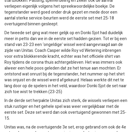
startblokken. Passing, spelverdeling en zeker ook de aanval
verliepen eigenlijk volgens het spreekwoordelijke boekje. De
tegenstander werd goed onder druk gezet en mede door een
aantal sterke service-beurten werd de eerste set met 25-18
overtuigend binnen gesleept.
De tweede set ging wat meer gelijk op en Donki Sjot had duidelijk
meer in petto dan we in de eerste set hadden gezien. Tot er bij een
stand van 23-23 een ‘ongeldige’ wissel werd aangevraagd aan de
zijde van Unitas. Coach Casper wilde Roy vd Wetering inbrengen
voor extra blokkerende kracht, echter was het officiele shirt van
Roy tijdens de corona thuis achtergebleven. Het was immers ook
alweer een hele poos geleden dat ze het tenue aan mochten. Er
ontstond wat onrust bij de tegenstander, het nummer op het shirt
was onjuist en de wissel werd afgekeurd. Helaas werkte dit net te
lang door op de spelers in het veld, waardoor Donki Sjot de set naar
zich toe wist te trekken (23-25)
In de derde set herpakte Unitas zich sterk, de wissels verliepen een
stuk rustiger en het gehele spel was weer vergelijkbaar met de
eerste set. Deze set werd dan ook overtuigend gewonnen met 25-
15.
Unitas was, na de overtuigende 3e set, erop gebrand om ook de 4e