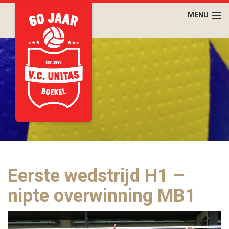
Eerste wedstrijd H1 –
nipte overwinning MB1