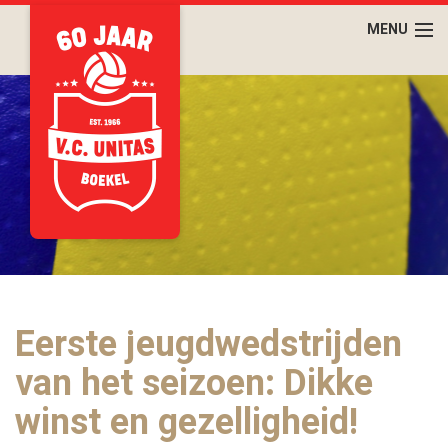
Eerste jeugdwedstrijden
van het seizoen: Dikke
winst en gezelligheid!