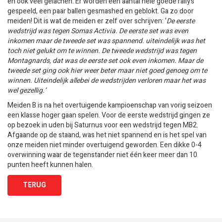
en ook veel gelachen. Er worden een aantal hele goede rally’s
gespeeld, een paar ballen gesmashed en geblokt. Ga zo door
meiden! Dit is wat de meiden er zelf over schrijven: ‘
De eerste
wedstrijd was tegen Somas Activia. De eerste set was even
inkomen maar de tweede set was spannend. uiteindelijk was het
toch niet gelukt om te winnen. De tweede wedstrijd was tegen
Montagnards, dat was de eerste set ook even inkomen. Maar de
tweede set ging ook hier weer beter maar niet goed genoeg om te
winnen. Uiteindelijk allebei de wedstrijden verloren maar het was
wel gezellig.’
Meiden B is na het overtuigende kampioenschap van vorig seizoen
een klasse hoger gaan spelen. Voor de eerste wedstrijd gingen ze
op bezoek in uden bij Saturnus voor een wedstrijd tegen MB2.
Afgaande op de staand, was het niet spannend en is het spel van
onze meiden niet minder overtuigend geworden. Een dikke 0-4
overwinning waar de tegenstander niet één keer meer dan 10
punten heeft kunnen halen.
TERUG