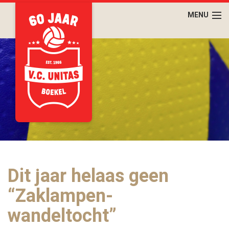
Dit jaar helaas geen
“Zaklampen-
wandeltocht”