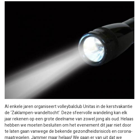
Al enkele jaren organiseert volleybalclub Unitas in de kerstvakantie
de ‘Zaklampen-wandeltocht’. Deze sfeervolle wandeling kan elk
jaar rekenen op een grote deelname van zowel jong als oud. Helaas
hebben we moeten besluiten om het evenement dit jaar niet door
te laten gaan vanwege de bekende gezondheidsrisico’s en corona-
maatregelen. Jammer maar helaas! We gaan er van uit dat we