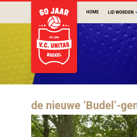
HOME
LID WORDEN
de nieuwe ‘Budel’-gen