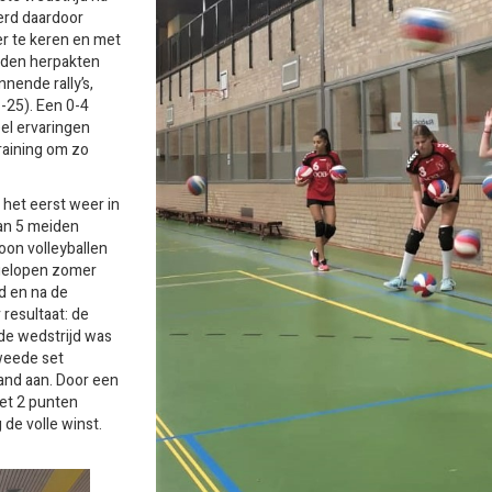
werd daardoor
er te keren en met
iden herpakten
nende rally’s,
-25). Een 0-4
eel ervaringen
training om zo
het eerst weer in
an 5 meiden
woon volleyballen
fgelopen zomer
d en na de
resultaat: de
de wedstrijd was
weede set
and aan. Door een
met 2 punten
de volle winst.