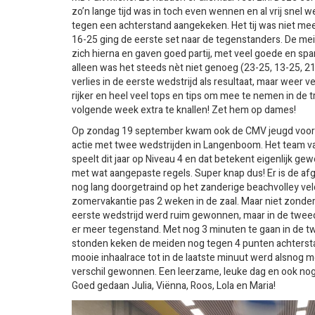
zo’n lange tijd was in toch even wennen en al vrij snel 
tegen een achterstand aangekeken. Het tij was niet me
16-25 ging de eerste set naar de tegenstanders. De me
zich hierna en gaven goed partij, met veel goede en span
alleen was het steeds nèt niet genoeg (23-25, 13-25, 21
verlies in de eerste wedstrijd als resultaat, maar weer v
rijker en heel veel tops en tips om mee te nemen in de 
volgende week extra te knallen! Zet hem op dames!
Op zondag 19 september kwam ook de CMV jeugd voor 
actie met twee wedstrijden in Langenboom. Het team v
speelt dit jaar op Niveau 4 en dat betekent eigenlijk ge
met wat aangepaste regels. Super knap dus! Er is de a
nog lang doorgetraind op het zanderige beachvolley vel
zomervakantie pas 2 weken in de zaal. Maar niet zonder 
eerste wedstrijd werd ruim gewonnen, maar in de twee
er meer tegenstand. Met nog 3 minuten te gaan in de t
stonden keken de meiden nog tegen 4 punten achterst
mooie inhaalrace tot in de laatste minuut werd alsnog 
verschil gewonnen. Een leerzame, leuke dag en ook nog 
Goed gedaan Julia, Viënna, Roos, Lola en Maria!