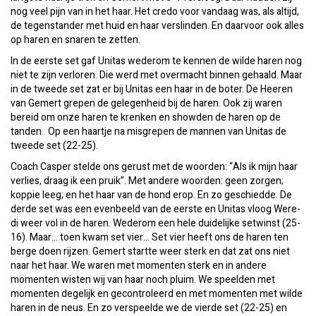
nog veel pijn van in het haar. Het credo voor vandaag was, als altijd,
de tegenstander met huid en haar verslinden. En daarvoor ook alles
op haren en snaren te zetten.
In de eerste set gaf Unitas wederom te kennen de wilde haren nog
niet te zijn verloren. Die werd met overmacht binnen gehaald. Maar
in de tweede set zat er bij Unitas een haar in de boter. De Heeren
van Gemert grepen de gelegenheid bij de haren. Ook zij waren
bereid om onze haren te krenken en showden de haren op de
tanden. Op een haartje na misgrepen de mannen van Unitas de
tweede set (22-25).
Coach Casper stelde ons gerust met de woorden: “Als ik mijn haar
verlies, draag ik een pruik”. Met andere woorden: geen zorgen;
koppie leeg; en het haar van de hond erop. En zo geschiedde. De
derde set was een evenbeeld van de eerste en Unitas vloog Were-
di weer vol in de haren. Wederom een hele duidelijke setwinst (25-
16). Maar… toen kwam set vier… Set vier heeft ons de haren ten
berge doen rijzen. Gemert startte weer sterk en dat zat ons niet
naar het haar. We waren met momenten sterk en in andere
momenten wisten wij van haar noch pluim. We speelden met
momenten degelijk en gecontroleerd en met momenten met wilde
haren in de neus. En zo verspeelde we de vierde set (22-25) en