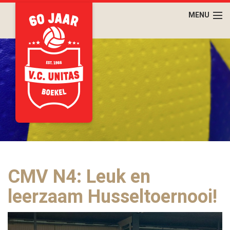
CMV N4: Leuk en
leerzaam Husseltoernooi!