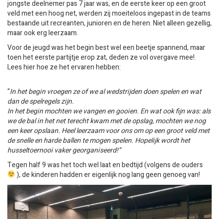
jongste deelnemer pas 7 jaar was, en de eerste keer op een groot
veld met een hoog net, werden zij moeiteloos ingepast in de teams
bestaande uit recreanten, junioren en de heren. Niet alleen gezellig,
maar ook erg leerzaam.
Voor de jeugd was het begin best wel een beetje spannend, maar
toen het eerste partijtje erop zat, deden ze vol overgave mee!.
Lees hier hoe ze het ervaren hebben:
“
In het begin vroegen ze of we al wedstrijden doen spelen en wat
dan de spelregels zijn.
In het begin mochten we vangen en gooien. En wat ook fijn was: als
we de bal in het net terecht kwam met de opslag, mochten we nog
een keer opslaan. Heel leerzaam voor ons om op een groot veld met
de snelle en harde ballen te mogen spelen. Hopelijk wordt het
husseltoernooi vaker georganiseerd!”
Tegen half 9 was het toch wel laat en bedtijd (volgens de ouders
), de kinderen hadden er eigenlijk nog lang geen genoeg van!