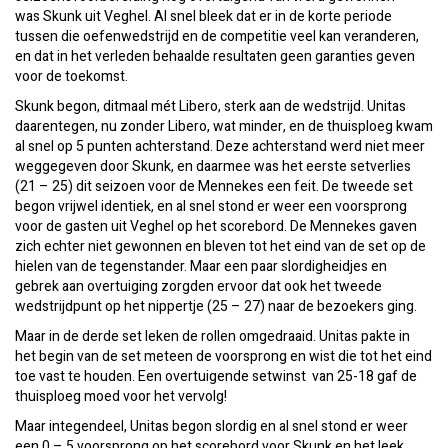
was Skunk uit Veghel. Al snel bleek dat er in de korte periode
tussen die oefenwedstrijd en de competitie veel kan veranderen,
en dat in het verleden behaalde resultaten geen garanties geven
voor de toekomst.
Skunk begon, ditmaal mét Libero, sterk aan de wedstrijd. Unitas
daarentegen, nu zonder Libero, wat minder, en de thuisploeg kwam
al snel op 5 punten achterstand. Deze achterstand werd niet meer
weggegeven door Skunk, en daarmee was het eerste setverlies
(21 – 25) dit seizoen voor de Mennekes een feit. De tweede set
begon vrijwel identiek, en al snel stond er weer een voorsprong
voor de gasten uit Veghel op het scorebord. De Mennekes gaven
zich echter niet gewonnen en bleven tot het eind van de set op de
hielen van de tegenstander. Maar een paar slordigheidjes en
gebrek aan overtuiging zorgden ervoor dat ook het tweede
wedstrijdpunt op het nippertje (25 – 27) naar de bezoekers ging.
Maar in de derde set leken de rollen omgedraaid. Unitas pakte in
het begin van de set meteen de voorsprong en wist die tot het eind
toe vast te houden. Een overtuigende setwinst van 25-18 gaf de
thuisploeg moed voor het vervolg!
Maar integendeel, Unitas begon slordig en al snel stond er weer
een 0 – 5 voorsprong op het scorebord voor Skunk en het leek