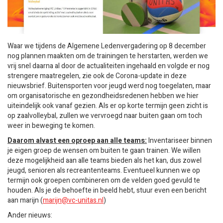
Waar we tijdens de Algemene Ledenvergadering op 8 december
nog plannen maakten om de trainingen te herstarten, werden we
vrij snel daarna al door de actualiteiten ingehaald en volgde er nog
strengere maatregelen, zie ook de Corona-update in deze
nieuwsbrief. Buitensporten voor jeugd werd nog toegelaten, maar
om organisatorische en gezondheidsredenen hebben we hier
uiteindelijk ook vanaf gezien. Als er op korte termijn geen zicht is
op zaalvolleybal, zullen we vervroegd naar buiten gaan om toch
weer in beweging te komen.
Daarom alvast een oproep aan alle teams:
Inventariseer binnen
je eigen groep de wensen om buiten te gaan trainen. We willen
deze mogelijkheid aan alle teams bieden als het kan, dus zowel
jeugd, senioren als recreantenteams. Eventueel kunnen we op
termijn ook groepen combineren om de velden goed gevuld te
houden. Als je de behoefte in beeld hebt, stuur even een bericht
aan marijn (
marijn@vc-unitas.nl
)
Ander nieuws: