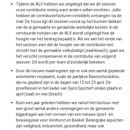
Tijdens de ALV hebben we uitgelegd dat we dit seizoen
onze contributie-inning want anders willen inrichten. Jullie
hebben de contributiefacturen inmiddels ontvangen via de
mail. De focus ligt dit seizoen vooral op het kunnen dekken
van de al gemaakte en geraamde werkelijke kosten. In de
verstuurde notulen van de ALV wordt uitgelegd hoe de
hoogte van het bedrag bepaald is. Als we aan het einde van
het seizoen zien dat de hoogte van de contributie niet
strookt met de gemaakte volleybaltijd (zaal+beach), gaan we
het verschil compenseren in de contributie van volgend
seizoen. Dit wordt per team afzonderlijk bekeken.
Door de nieuwe maatregelen zijn er ook een aantal geplande
activiteiten verplaatst, zoals de jaarlijkse Basisschoolclinic,
die nu gepland zijn in de dagen van 12 tot 23 april. De
proeflessen in het kader van Sjors Sportief vinden plaats in
april (zaal) en mei (beach)
Ruim een jaar geleden hebben we vanuit het bestuur met
een groot aantal andere verenigingen en de gemeente
bijgedragen aan het vormen van een nieuwe sport- en
beweegvisie voor Venhorst en Boekel. Belangrijke aspecten
zijn veiligheid, inclusiviteit, gezondheid, maar ook