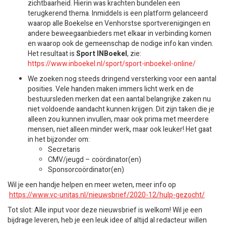
zichtbaarheid. Hierin was krachten bundelen een
terugkerend thema. Inmiddels is een platform gelanceerd
waarop alle Boekelse en Venhorstse sportverenigingen en
andere beweegaanbieders met elkaar in verbinding komen
en waarop ook de gemeenschap de nodige info kan vinden.
Het resultaat is
Sport INBoekel
, zie:
https://www.inboekel.nl/sport/sport-inboekel-online/
We zoeken nog steeds dringend versterking voor een aantal
posities. Vele handen maken immers licht werk en de
bestuursleden merken dat een aantal belangrijke zaken nu
niet voldoende aandacht kunnen krijgen. Dit zijn taken die je
alleen zou kunnen invullen, maar ook prima met meerdere
mensen, niet alleen minder werk, maar ook leuker! Het gaat
in het bijzonder om:
Secretaris
CMV/jeugd – coördinator(en)
Sponsorcoördinator(en)
Wil je een handje helpen en meer weten, meer info op
https://www.vc-unitas.nl/nieuwsbrief/2020-12/hulp-gezocht/
Tot slot: Alle input voor deze nieuwsbrief is welkom! Wil je een
bijdrage leveren, heb je een leuk idee of altijd al redacteur willen