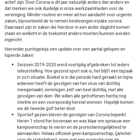
actief zijn. Door Corona is dit jaar natuurlijk anders dan anders en
dat merken we ook duidelijk in onze werkzaamheden voor de
vereniging. Minder routine en meer ad hoc aandacht voor urgente
zaken, bijvoorbeeld de te nemen beslissingen inzake corona.
Daarnaast zijn er zaken die hierdoor in een ander daglicht komen
staan en wellicht in de toekomst anders moeten/kunnen worden
ingericht.
Hieronder puntsgewijs een update over een aantal gelopen en
lopende zaken:
Seizoen 2019-2020 werd voortijdig afgebroken tot ieders
teleurstelling. Hoe gezond sport ook is, het blijft een bijzaak
in zo’n situatie. Boekel is in die periode hard geraakt en bijna
iedereen heeft de gevolgen van het virus van dichtbij
meegemaakt, sommigen zelf van heel dichtbij, met alle
gevolgen van dien. We willen alle getroffenen hierbij nog
sterkte en een voorspoedig herstel wensen. Hopelijk komen
we de tweede golf beter door.
Sportief gezien bleven de gevolgen van Corona beperkt.
Heren 1 stond fier bovenaan en was klaar om opnieuw een
kampioenschap te vieren en de promotiemogelijkheid te
aanvaarden. Helaas officieel geen kampioenschap, (jammer
voor de statistieken), maar wel een promotie naar de