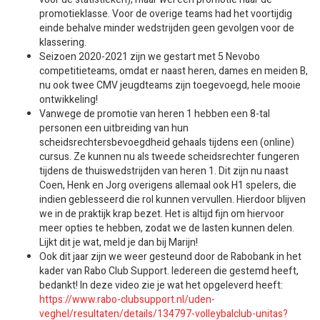
promotieklasse. Voor de overige teams had het voortijdig
einde behalve minder wedstrijden geen gevolgen voor de
klassering.
Seizoen 2020-2021 zijn we gestart met 5 Nevobo
competitieteams, omdat er naast heren, dames en meiden B,
nu ook twee CMV jeugdteams zijn toegevoegd, hele mooie
ontwikkeling!
Vanwege de promotie van heren 1 hebben een 8-tal
personen een uitbreiding van hun
scheidsrechtersbevoegdheid gehaals tijdens een (online)
cursus. Ze kunnen nu als tweede scheidsrechter fungeren
tijdens de thuiswedstrijden van heren 1. Dit zijn nu naast
Coen, Henk en Jorg overigens allemaal ook H1 spelers, die
indien geblesseerd die rol kunnen vervullen. Hierdoor blijven
we in de praktijk krap bezet. Het is altijd fijn om hiervoor
meer opties te hebben, zodat we de lasten kunnen delen.
Lijkt dit je wat, meld je dan bij Marijn!
Ook dit jaar zijn we weer gesteund door de Rabobank in het
kader van Rabo Club Support. Iedereen die gestemd heeft,
bedankt! In deze video zie je wat het opgeleverd heeft:
https://www.rabo-clubsupport.nl/uden-
veghel/resultaten/details/134797-volleybalclub-unitas?